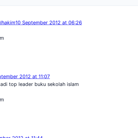
lhakim
10 September 2012 at 06:26
um
ptember 2012 at 11:07
di top leader buku sekolah islam
um
mber 2012 at 11:44