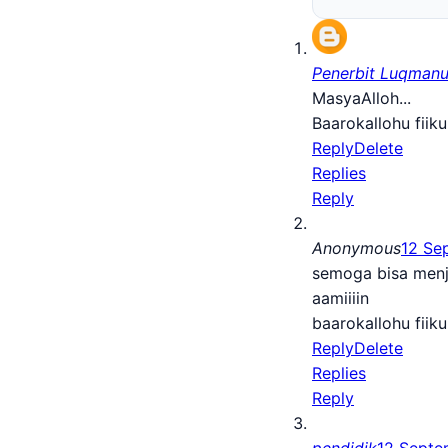
Penerbit Luqmanu
MasyaAlloh...
Baarokallohu fiik
Reply
Delete
Replies
Reply
Anonymous
12 Se
semoga bisa menja
aamiiiin
baarokallohu fiik
Reply
Delete
Replies
Reply
pendidik
12 Septe