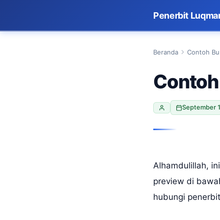
Penerbit Luqma
Beranda
Contoh Buk
Contoh 
September 1
Alhamdulillah, i
preview di bawah
hubungi penerbi