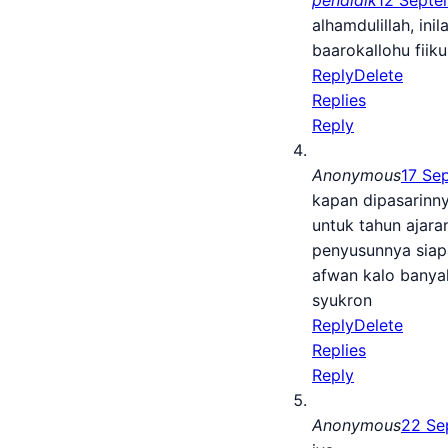
alhamdulillah, in
baarokallohu fiiku
Reply
Delete
Replies
Reply
Anonymous
17 Se
kapan dipasarinn
untuk tahun ajara
penyusunnya siap
afwan kalo banya
syukron
Reply
Delete
Replies
Reply
Anonymous
22 Se