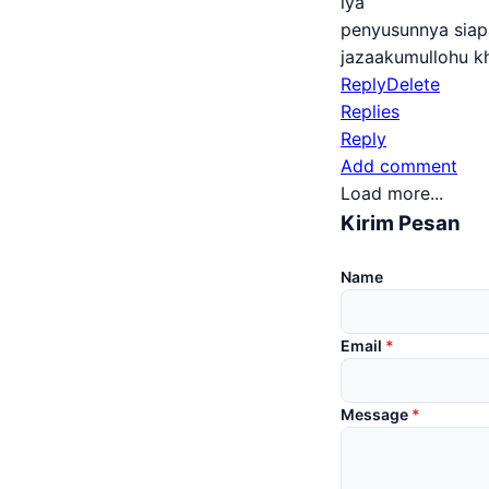
iya
penyusunnya siap
jazaakumullohu k
Reply
Delete
Replies
Reply
Add comment
Load more...
Kirim Pesan
Name
Email
*
Message
*