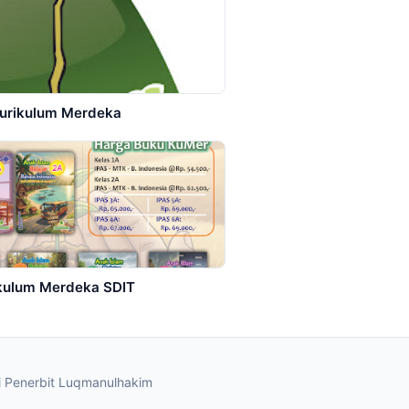
Kurikulum Merdeka
ikulum Merdeka SDIT
di Penerbit Luqmanulhakim